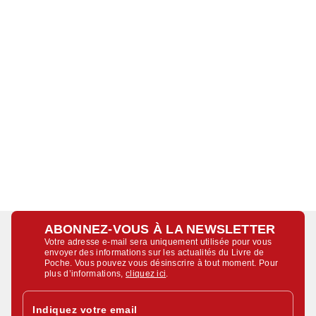
ABONNEZ-VOUS À LA NEWSLETTER
Votre adresse e-mail sera uniquement utilisée pour vous
envoyer des informations sur les actualités du Livre de
Poche. Vous pouvez vous désinscrire à tout moment. Pour
plus d’informations,
cliquez ici
.
Indiquez votre email