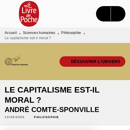
MENU
RECHERCHE
CONTENU
PIED DE PAGE
Accueil
Sciences humaines
Philosophie
•
•
•
Le capitalisme est-il moral ?
DÉCOUVRIR L'UNIVERS
LE CAPITALISME EST-IL
MORAL ?
ANDRÉ COMTE-SPONVILLE
10/05/2006
PHILOSOPHIE