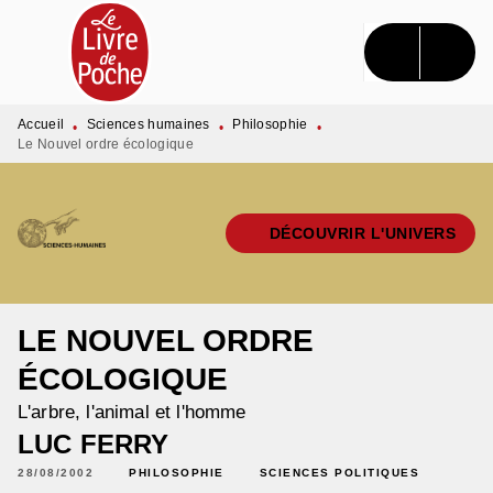
MENU
RECHERCHE
CONTENU
PIED DE PAGE
Accueil
Sciences humaines
Philosophie
•
•
•
Le Nouvel ordre écologique
DÉCOUVRIR L'UNIVERS
LE NOUVEL ORDRE
ÉCOLOGIQUE
L'arbre, l'animal et l'homme
LUC FERRY
28/08/2002
PHILOSOPHIE
SCIENCES POLITIQUES