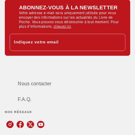
ABONNEZ-VOUS À LA NEWSLETTER
Votre adresse e-mail sera uniquement utilisée pour vous
envoyer des informations sur les actualités du Livre de
Poche. Vous pouvez vous désinscrire à tout moment. Pour
plus d’informations,
cliquez ici
.
Indiquez votre email
Nous contacter
F.A.Q.
NOS RÉSEAUX