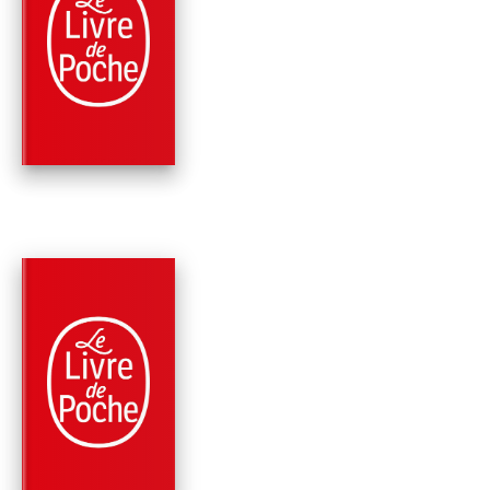
SCIENCE-FICTION
LE LIVRE DE HAIN,
INTÉGRALE, TOME 2
Ursula K. Le Guin
PARUTION : 12/05/2021
528 PAGES
ROMANS
AUX DOUZE VENTS 
MONDE
Ursula K. Le Guin