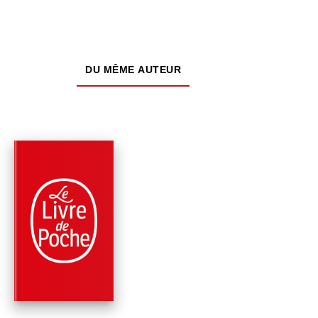
DU MÊME AUTEUR
PARUTION : 11/02/2026
608 PAGES
ROMANS
LES QUATRE VENTS
DÉSIR
Ursula K. Le Guin