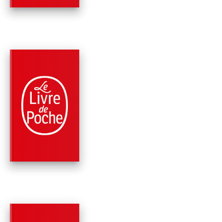
PARUTION : 03/10/2018
1800 PAGE
ROMANS
TERREMER (EDITIO
INTÉGRALE)
Ursula K. Le Guin