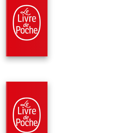
PARUTION : 16/05/2018
192 PAGES
HISTOIRE LITTÉRAIRE
LE LANGAGE DE LA
NUIT
Ursula K. Le Guin
PARUTION : 25/03/2009
288 PAGES
SCIENCE-FICTION
LE VENT D'AILLEUR
(LE LIVRE DE
TERREMER, TO…