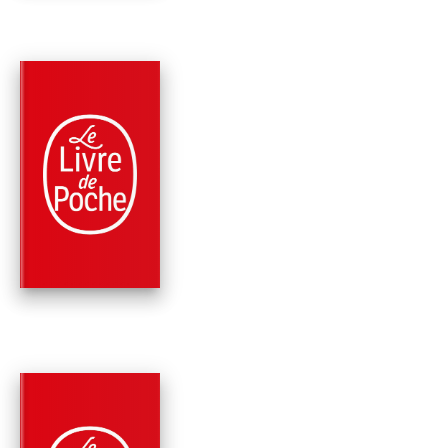
PARUTION : 02/11/2023
1640 PAGE
SCIENCE-FICTION
LE LIVRE DE HAIN,
INTÉGRALE, TOME 1
Ursula K. Le Guin
PARUTION : 02/11/2023
1200 PAGE