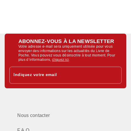
ABONNEZ-VOUS À LA NEWSLETTER
Votre adresse e-mail sera uniquement utilisée pour vous
envoyer des informations sur les actualités du Livre de
Poche. Vous pouvez vous désinscrire à tout moment. Pour
plus d’informations,
cliquez ici
.
Indiquez votre email
Nous contacter
F.A.Q.