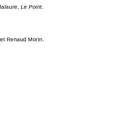
 Malaure,
Le Point
.
s et Renaud Morin.