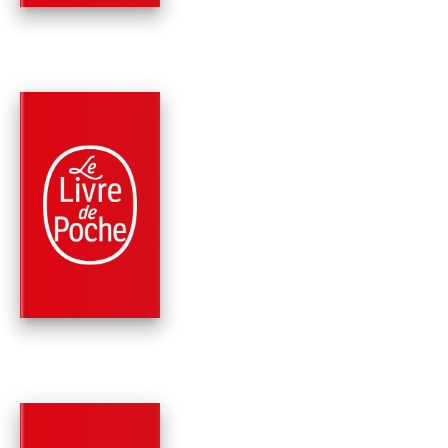
PARUTION : 05/01/2022
1024 PAGE
ROMANS
LE CRÉPUSCULE ET
L'AUBE
Ken Follett