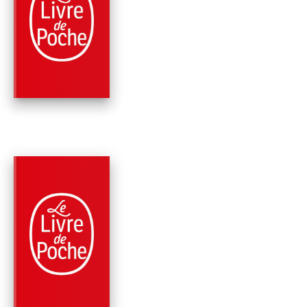
LE CRÉPUSCULE ET
L'AUBE - EDITION
COLLECTOR
Ken Follett
PARUTION : 04/01/2023
928 PAGES
ROMANS
POUR RIEN AU MON
Ken Follett