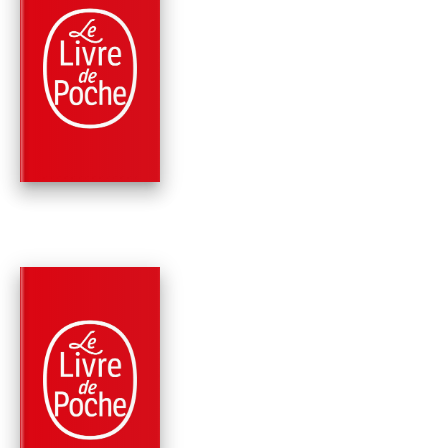
PARUTION : 03/02/2016
1280 PAGE
ROMANS
AUX PORTES DE
L'ÉTERNITÉ (LE
SIÈCLE, TOME 3)
Ken Follett
PARUTION : 03/01/2013
336 PAGES
ROMANS
PAPER MONEY
Ken Follett