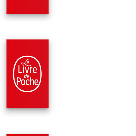
PARUTION : 04/01/2012
1056 PAGE
ROMANS
LA CHUTE DES GÉA
( LE SIÈCLE, TOME 1
Ken Follett