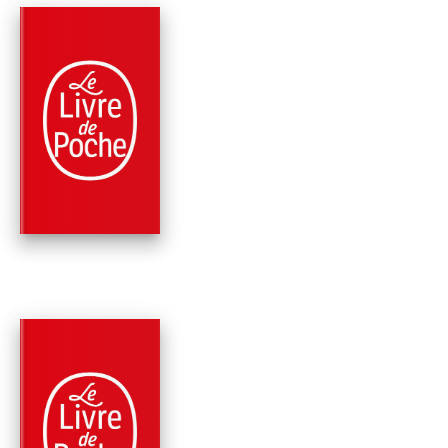
PARUTION : 02/11/2023
1024 PAGE
ROMANS
LE CRÉPUSCULE ET
L'AUBE - EDITION
COLLECTOR
Ken Follett
PARUTION : 04/01/2023
928 PAGES
ROMANS