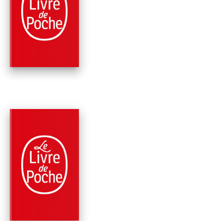
ROMANS
PAPER MONEY
Ken Follett
PARUTION : 04/01/2012
1056 PAGE
ROMANS
LA CHUTE DES GÉA
( LE SIÈCLE, TOME 1
Ken Follett