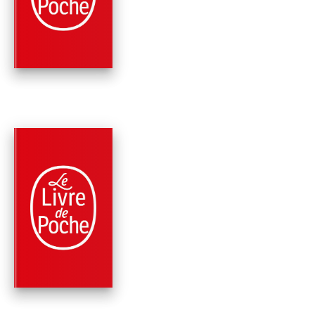
POUR RIEN AU MON
Ken Follett
PARUTION : 05/01/2022
1024 PAGE
ROMANS
LE CRÉPUSCULE ET
L'AUBE
Ken Follett