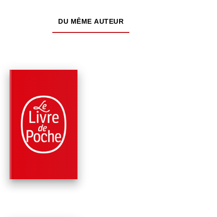
DU MÊME AUTEUR
PARUTION : 02/01/2025
1120 PAGE
ROMANS
LES ARMES DE LA
LUMIÈRE
Ken Follett