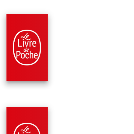
PARUTION : 03/02/2016
1280 PAGE
ROMANS
AUX PORTES DE
L'ÉTERNITÉ (LE
SIÈCLE, TOME 3)
Ken Follett
PARUTION : 03/01/2013
336 PAGES