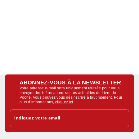
ABONNEZ-VOUS À LA NEWSLETTER
Votre adresse e-mail sera uniquement utilisée pour vous
envoyer des informations sur les actualités du Livre de
Poche. Vous pouvez vous désinscrire à tout moment. Pour
plus d’informations,
cliquez ici
.
Indiquez votre email