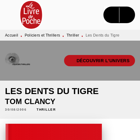
MENU
RECHERCHE
CONTENU
PIED DE PAGE
Accueil
Policiers et Thrillers
Thriller
Les Dents du Tigre
•
•
•
DÉCOUVRIR L'UNIVERS
LES DENTS DU TIGRE
TOM CLANCY
30/08/2006
THRILLER