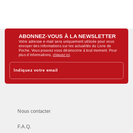
ABONNEZ-VOUS À LA NEWSLETTER
Votre adresse e-mail sera uniquement utilisée pour vous
envoyer des informations sur les actualités du Livre de
Poche. Vous pouvez vous désinscrire à tout moment. Pour
plus d’informations,
cliquez ici
.
Indiquez votre email
Nous contacter
F.A.Q.