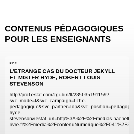
CONTENUS PÉDAGOGIQUES
POUR LES ENSEIGNANTS
PDF
L'ETRANGE CAS DU DOCTEUR JEKYLL
ET MISTER HYDE, ROBERT LOUIS
STEVENSON
http://prof.estat.com/cgi-bin/ft/235035191159?
svc_mode=I&svc_campaign=fiche-
pedagogique&svc_partner=ldp&svc_position=pedagogie
hyde-
stevenson&estat_url=http%3A%2F%2Fmedias.hachette-
livre.fr%2Fmedia%2FcontenuNumerique%2F041%2F38