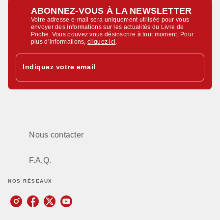
ABONNEZ-VOUS À LA NEWSLETTER
Votre adresse e-mail sera uniquement utilisée pour vous
envoyer des informations sur les actualités du Livre de
Poche. Vous pouvez vous désinscrire à tout moment. Pour
plus d’informations,
cliquez ici
.
Indiquez votre email
Nous contacter
F.A.Q.
NOS RÉSEAUX