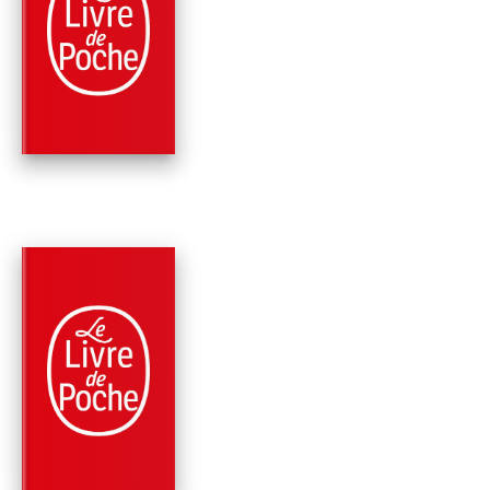
ROMANS
DOCTEUR JEKYLL E
MISTER HYDE
Robert Louis Stevenson
PARUTION : 20/03/2024
224 PAGES
CLASSIQUES
VOYAGES AVEC UN
ÂNE DANS LES
CÉVENNES
Robert Louis Stevenson