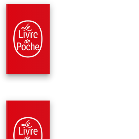
PARUTION : 12/11/2020
432 PAGES
CLASSIQUES
LE MAÎTRE DE
BALLANTRAE
Robert Louis Stevenson
PARUTION : 01/09/2000
288 PAGES
CLASSIQUES
L'ETRANGE CAS DU