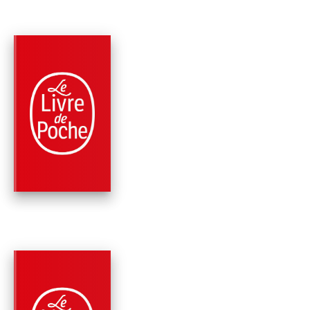
PARUTION : 26/10/1988
224 PAGES
CLASSIQUES
L'ETRANGE CAS DU
DOCTEUR JEKYLL E
DE MR HYDE
Robert Louis Stevenson
PARUTION : 17/02/1988
160 PAGES