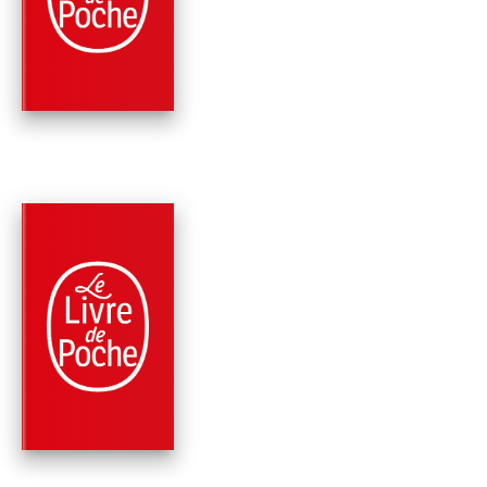
JEKYLL ET DE MR
HYDE ET …
Robert Louis Stevenson
PARUTION : 25/08/1999
94 PAGES
CLASSIQUES
L'ÉTRANGE CAS DU
DOCTEUR JEKYLL E
DE MR HYDE
Robert Louis Stevenson