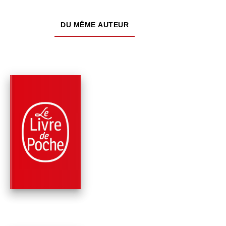
DU MÊME AUTEUR
PARUTION : 20/03/2024
224 PAGES
CLASSIQUES
VOYAGES AVEC UN
ÂNE DANS LES
CÉVENNES
Robert Louis Stevenson