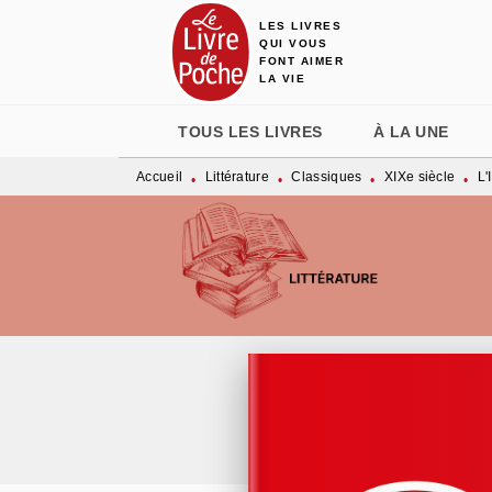
LES LIVRES
MENU
RECHERCHE
CONTENU
QUI VOUS
FONT AIMER
LA VIE
TOUS LES LIVRES
À LA UNE
Accueil
Littérature
Classiques
XIXe siècle
L'
•
•
•
•