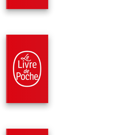
Robert Louis Stevenson
PARUTION : 01/09/2000
288 PAGES
CLASSIQUES
L'ETRANGE CAS DU
JEKYLL ET DE MR
HYDE ET …
Robert Louis Stevenson