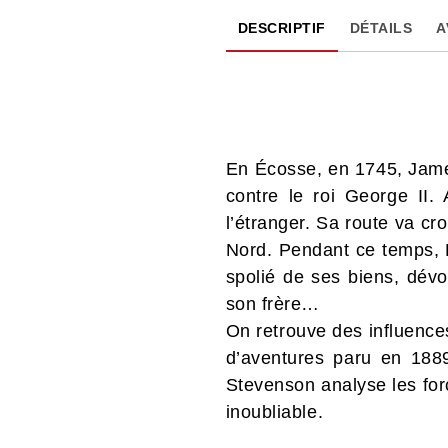
DESCRIPTIF
DÉTAILS
A
En Écosse, en 1745, James
contre le roi George II.
l’étranger. Sa route va cr
Nord. Pendant ce temps, H
spolié de ses biens, dév
son frère…
On retrouve des influenc
d’aventures paru en 1889
Stevenson analyse les for
inoubliable.