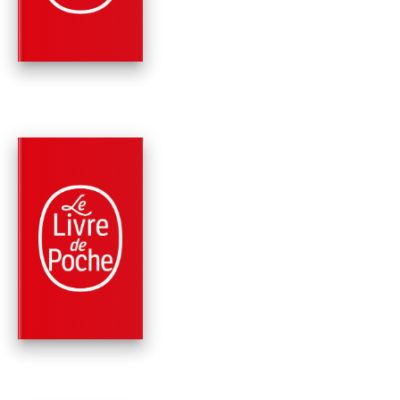
DE MR HYDE
Robert Louis Stevenson
PARUTION : 17/02/1988
160 PAGES
ROMANS
DOCTEUR JEKYLL E
MISTER HYDE
Robert Louis Stevenson