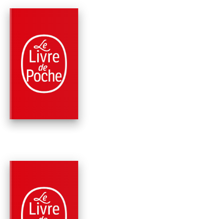
PARUTION : 13/11/1973
256 PAGES
CLASSIQUES
L'ILE AU TRÉSOR
Robert Louis Stevenson
PARUTION : 20/03/2024
224 PAGES
CLASSIQUES
VOYAGES AVEC UN