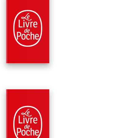
PARUTION : 25/08/1999
94 PAGES
CLASSIQUES
L'ÉTRANGE CAS DU
DOCTEUR JEKYLL E
DE MR HYDE
Robert Louis Stevenson
PARUTION : 26/10/1988
224 PAGES
CLASSIQUES
L'ETRANGE CAS DU
DOCTEUR JEKYLL E