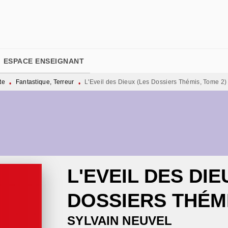
PIED DE PAGE
ESPACE ENSEIGNANT
te
Fantastique, Terreur
L'Eveil des Dieux (Les Dossiers Thémis, Tome 2)
•
•
L'EVEIL DES DIE
DOSSIERS THÉMI
SYLVAIN NEUVEL