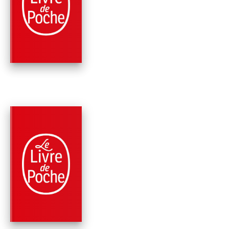
(LES DOSSIERS
THÉMIS, TOME…
Sylvain Neuvel
PARUTION : 10/01/2018
408 PAGES
SCIENCE-FICTION
LE SOMMEIL DES
GÉANTS (LES
DOSSIERS THÉMIS,
Sylvain Neuvel