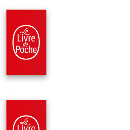
PARUTION : 03/10/2018
448 PAGES
SCIENCE-FICTION
TROP HUMAINS (LE
DOSSIERS THÉMIS,
TOME 3)
Sylvain Neuvel
PARUTION : 03/10/2018
432 PAGES
ROMANS
L'EVEIL DES DIEUX