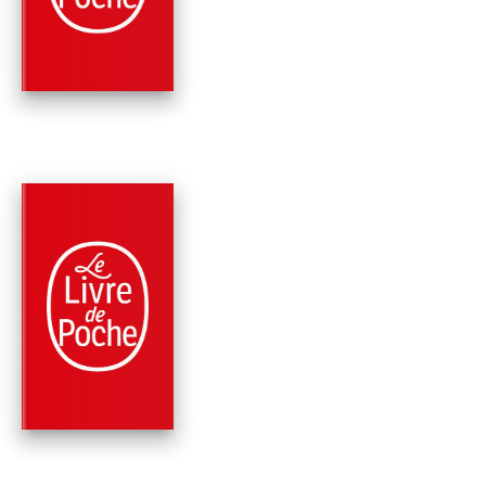
Sylvain Neuvel
PARUTION : 11/09/2019
456 PAGES
SCIENCE-FICTION
TROP HUMAINS (LE
DOSSIERS THÉMIS,
TOME 3)
Sylvain Neuvel