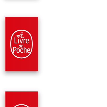
PARUTION : 04/01/2017
384 PAGES
FANTASTIQUE / TERREUR / EPOUVANTE
LE SOMMEIL DES
GÉANTS (LES
DOSSIERS THÉMIS,
Sylvain Neuvel