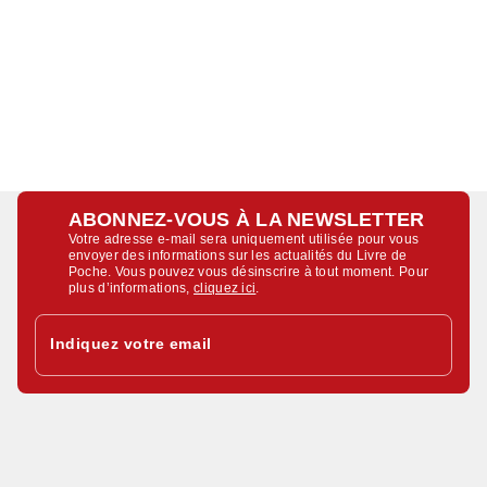
ABONNEZ-VOUS À LA NEWSLETTER
Votre adresse e-mail sera uniquement utilisée pour vous
envoyer des informations sur les actualités du Livre de
Poche. Vous pouvez vous désinscrire à tout moment. Pour
plus d’informations,
cliquez ici
.
Indiquez votre email