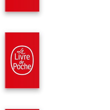
Georges Simenon
PARUTION : 09/11/2011
192 PAGES
POLICIERS
NOVEMBRE
Georges Simenon