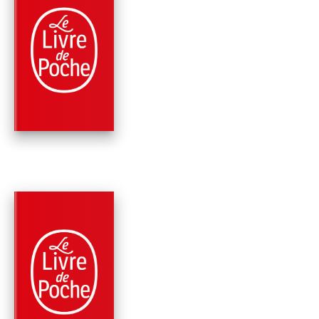
PARUTION : 04/07/2012
192 PAGES
POLICIERS
LA MAIN
Georges Simenon
PARUTION : 08/02/2012
336 PAGES
POLICIERS
MAIGRET DANS LES
ENVIRONS DE PARIS 
TITRES)