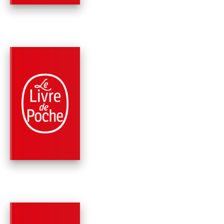
PARUTION : 12/02/2014
384 PAGES
POLICIERS
MAIGRET ET
COMPAGNIE (2 TITR
Georges Simenon