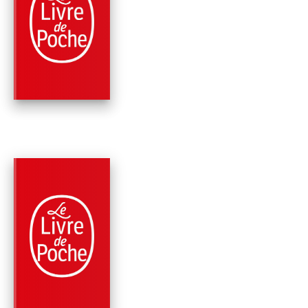
POLICIERS
CAGE DE VERRE
Georges Simenon
PARUTION : 11/06/2014
312 PAGES
POLICIERS
MAIGRET ET L'AU-
DELÀ (2 TITRES)
Georges Simenon