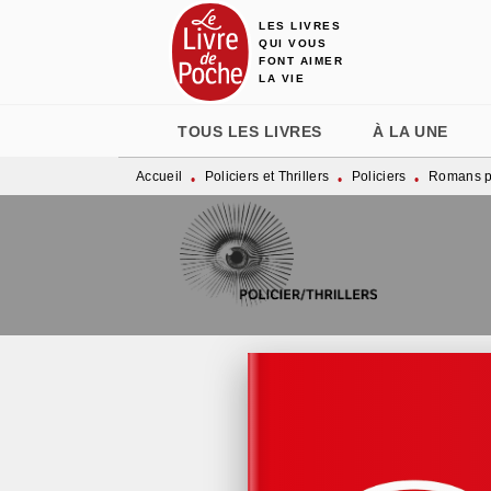
LES LIVRES
MENU
RECHERCHE
CONTENU
QUI VOUS
FONT AIMER
LA VIE
TOUS LES LIVRES
À LA UNE
Accueil
Policiers et Thrillers
Policiers
Romans po
•
•
•