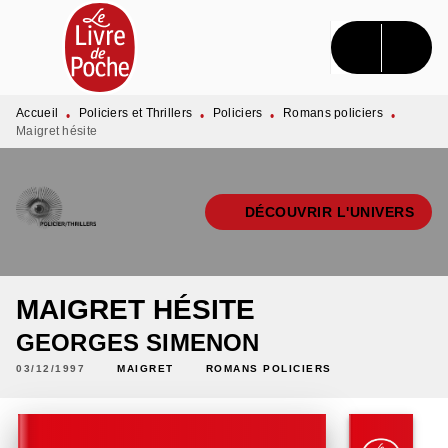
MENU
RECHERCHE
CONTENU
PIED DE PAGE
Accueil
Policiers et Thrillers
Policiers
Romans policiers
•
•
•
•
Maigret hésite
DÉCOUVRIR L'UNIVERS
MAIGRET HÉSITE
GEORGES SIMENON
03/12/1997
MAIGRET
ROMANS POLICIERS