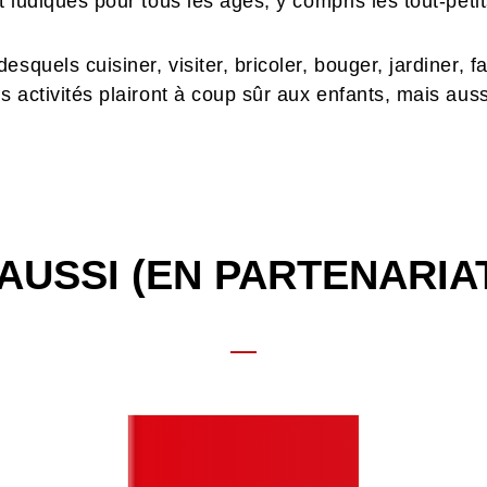
t ludiques pour tous les âges, y compris les tout-peti
squels cuisiner, visiter, bricoler, bouger, jardiner, f
s activités plairont à coup sûr aux enfants, mais auss
AUSSI (EN PARTENARIA