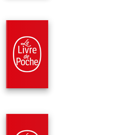
PARUTION : 12/02/2014
384 PAGES
POLICIERS
MAIGRET ET
COMPAGNIE (2 TITR
Georges Simenon