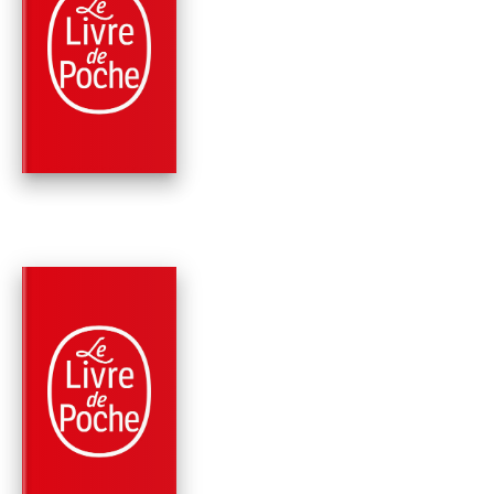
PARUTION : 04/07/2012
192 PAGES
POLICIERS
LA MAIN
Georges Simenon
PARUTION : 08/02/2012
336 PAGES
POLICIERS
MAIGRET DANS LES
ENVIRONS DE PARIS 
TITRES)
Georges Simenon