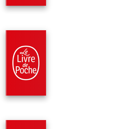
PARUTION : 09/11/2011
192 PAGES
POLICIERS
NOVEMBRE
Georges Simenon