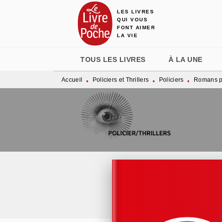
LES LIVRES
MENU
RECHERCHE
CONTENU
QUI VOUS
FONT AIMER
LA VIE
TOUS LES LIVRES
À LA UNE
Accueil
Policiers et Thrillers
Policiers
Romans po
•
•
•