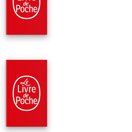
CAGE DE VERRE
Georges Simenon
PARUTION : 11/06/2014
312 PAGES
POLICIERS
MAIGRET ET L'AU-
DELÀ (2 TITRES)
Georges Simenon