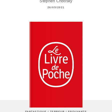
Stephen Chbosky
26/05/2021
FANTASTIQUE / TERREUR / EPOUVANTE