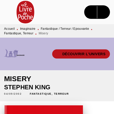
MENU
RECHERCHE
CONTENU
PIED DE PAGE
Accueil
Imaginaire
Fantastique / Terreur / Epouvante
•
•
•
Fantastique, Terreur
Misery
•
DÉCOUVRIR L'UNIVERS
MISERY
STEPHEN KING
04/09/2002
FANTASTIQUE, TERREUR