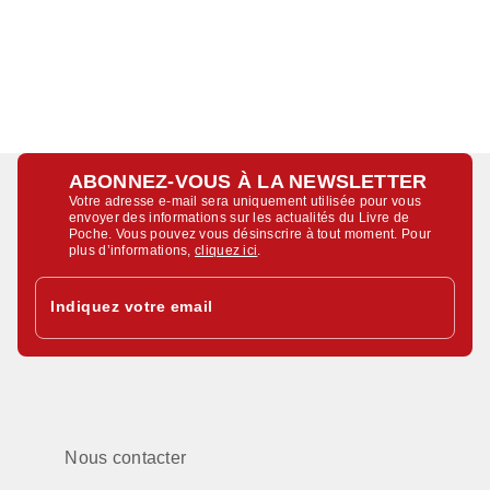
ABONNEZ-VOUS À LA NEWSLETTER
Votre adresse e-mail sera uniquement utilisée pour vous
envoyer des informations sur les actualités du Livre de
Poche. Vous pouvez vous désinscrire à tout moment. Pour
plus d’informations,
cliquez ici
.
Indiquez votre email
Nous contacter