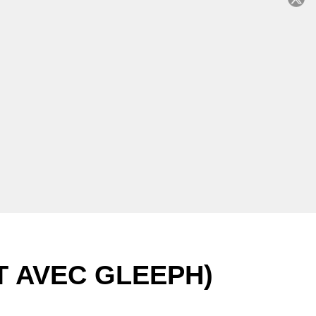
C
T AVEC GLEEPH)