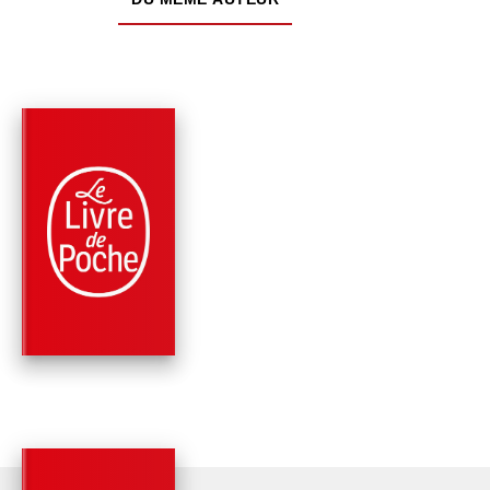
PARUTION : 21/01/2016
224 PAGES
DÉVELOPPEMENT PERSONNEL
PRATIQUE DE LA
MÉDITATION (LIVRE 
CD)
Fabrice Midal