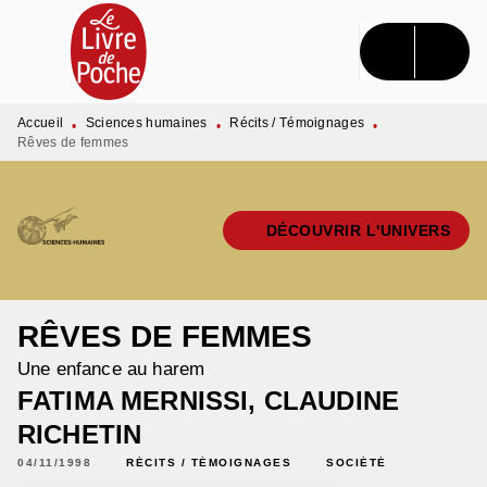
MENU
RECHERCHE
CONTENU
PIED DE PAGE
Accueil
Sciences humaines
Récits / Témoignages
•
•
•
Rêves de femmes
DÉCOUVRIR L'UNIVERS
RÊVES DE FEMMES
Une enfance au harem
FATIMA MERNISSI
,
CLAUDINE
RICHETIN
04/11/1998
RÉCITS / TÉMOIGNAGES
SOCIÉTÉ