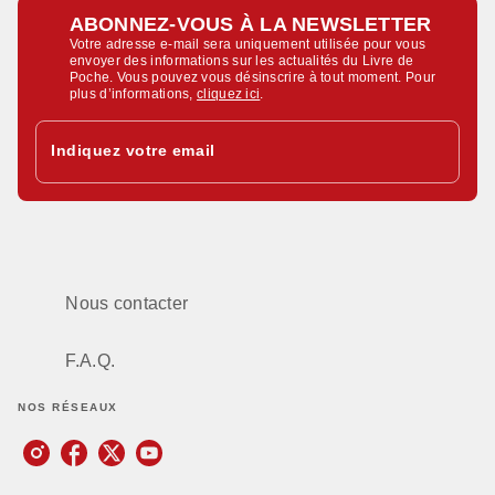
ABONNEZ-VOUS À LA NEWSLETTER
Votre adresse e-mail sera uniquement utilisée pour vous
envoyer des informations sur les actualités du Livre de
Poche. Vous pouvez vous désinscrire à tout moment. Pour
plus d’informations,
cliquez ici
.
Indiquez votre email
Nous contacter
F.A.Q.
NOS RÉSEAUX