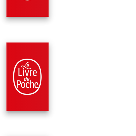
Brandon Sanderson
PARUTION : 04/12/2024
416 PAGES
FANTASY
ALCATRAZ CONTRE
LES INFÂMES
BIBLIOTHÉCAIRES,
Brandon Sanderson