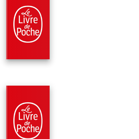
PARUTION : 08/01/2025
704 PAGES
FANTASY
TRESS DE LA MER
ÉMERAUDE
Brandon Sanderson
PARUTION : 04/12/2024
496 PAGES
FANTASY
ALCATRAZ CONTRE
LES INFÂMES
BIBLIOTHÉCAIRES,