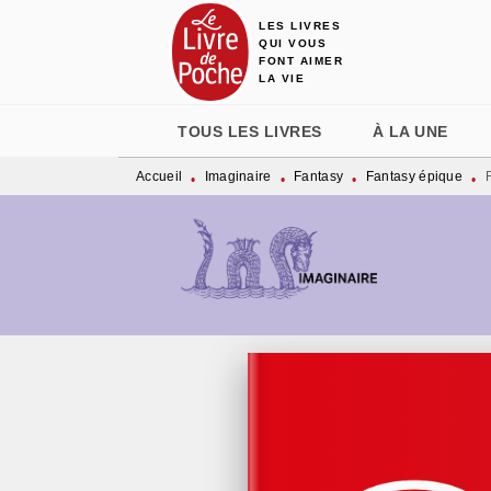
LES LIVRES
MENU
RECHERCHE
CONTENU
QUI VOUS
FONT AIMER
LA VIE
TOUS LES LIVRES
À LA UNE
Accueil
Imaginaire
Fantasy
Fantasy épique
•
•
•
•