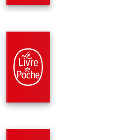
PARUTION : 12/03/2025
544 PAGES
FANTASY
MANUEL DE SURVIE
SORCIER FRUGAL
DANS L'AN…
Brandon Sanderson