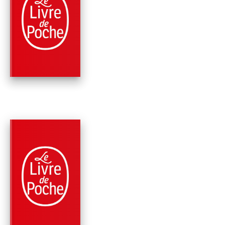
SCIENCE-FICTION
YUMI ET LE PEINTR
DE CAUCHEMARS
Brandon Sanderson
PARUTION : 02/07/2025
832 PAGES
FANTASY
VENT ET VÉRITÉ,
VOLUME 1 (LES
ARCHIVES DE RO…
Brandon Sanderson