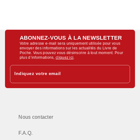
ABONNEZ-VOUS À LA NEWSLETTER
Votre adresse e-mail sera uniquement utilisée pour vous
envoyer des informations sur les actualités du Livre de
Poche. Vous pouvez vous désinscrire à tout moment. Pour
plus d’informations,
cliquez ici
.
Indiquez votre email
Nous contacter
F.A.Q.