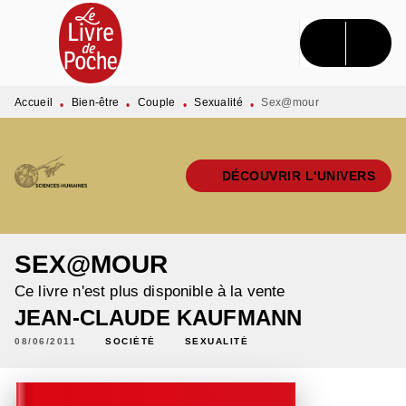
MENU
RECHERCHE
CONTENU
PIED DE PAGE
Accueil
Bien-être
Couple
Sexualité
Sex@mour
•
•
•
•
DÉCOUVRIR L'UNIVERS
SEX@MOUR
Ce livre n'est plus disponible à la vente
JEAN-CLAUDE KAUFMANN
08/06/2011
SOCIÉTÉ
SEXUALITÉ