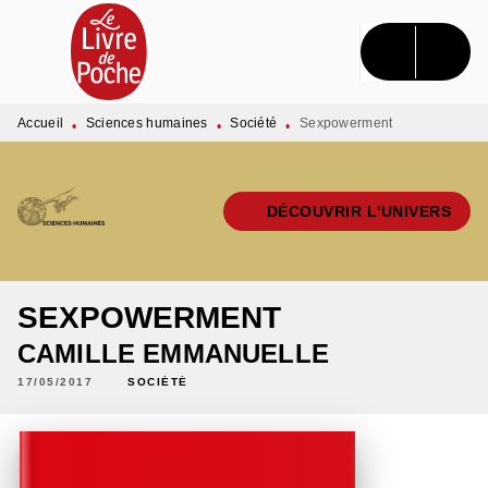
MENU
RECHERCHE
CONTENU
PIED DE PAGE
Accueil
Sciences humaines
Société
Sexpowerment
•
•
•
DÉCOUVRIR L'UNIVERS
SEXPOWERMENT
CAMILLE EMMANUELLE
17/05/2017
SOCIÉTÉ