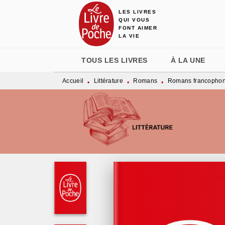
LES LIVRES
MENU
RECHERCHE
CONTENU
QUI VOUS
FONT AIMER
LA VIE
TOUS LES LIVRES
À LA UNE
Accueil
Littérature
Romans
Romans francopho
•
•
•