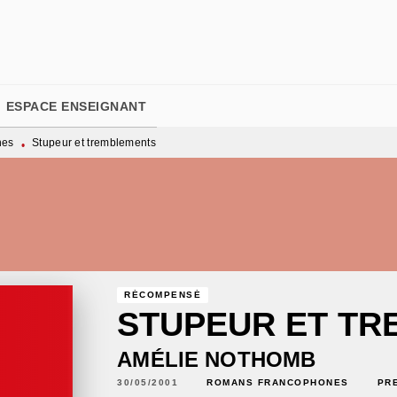
PIED DE PAGE
ESPACE ENSEIGNANT
nes
Stupeur et tremblements
•
RÉCOMPENSÉ
STUPEUR ET T
AMÉLIE NOTHOMB
30/05/2001
ROMANS FRANCOPHONES
PR