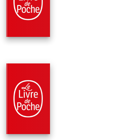
PREMIER SANG
Amélie Nothomb
PARUTION : 05/01/2022
160 PAGES
ROMANS
LES AÉROSTATS
Amélie Nothomb