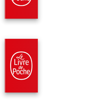
Amélie Nothomb
PARUTION : 02/01/2025
160 PAGES
ROMANS
PSYCHOPOMPE
Amélie Nothomb