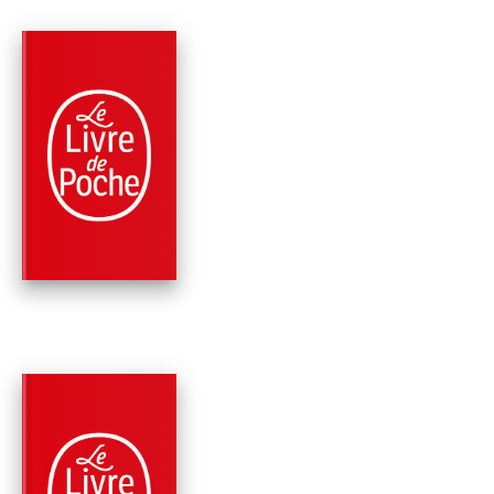
PARUTION : 03/01/2024
192 PAGES
ROMANS
LE LIVRE DES SOEU
Amélie Nothomb
PARUTION : 04/01/2023
168 PAGES
ROMANS