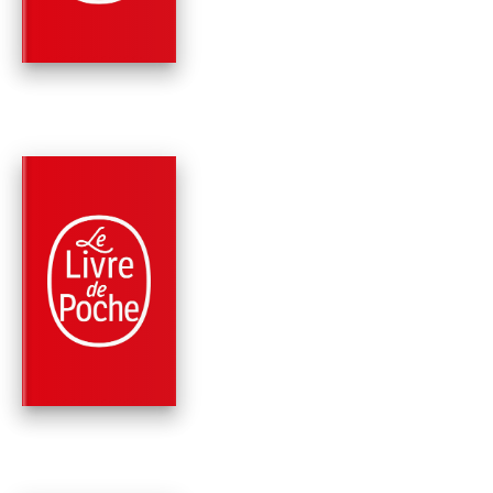
PARUTION : 15/04/2015
264 PAGES
ROMANS
JE NE RENIE RIEN
Françoise Sagan