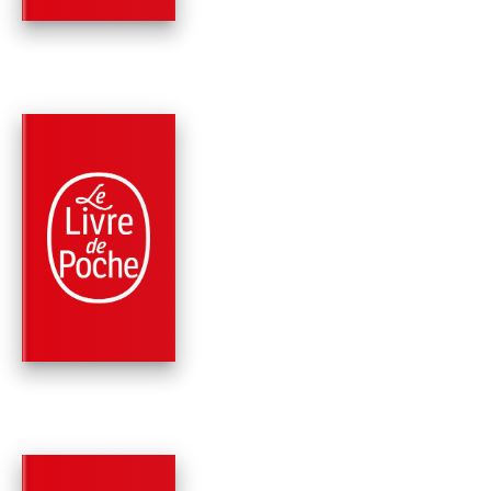
PARUTION : 20/03/2024
208 PAGES
ROMANS
DERRIÈRE L'ÉPAUL
Françoise Sagan