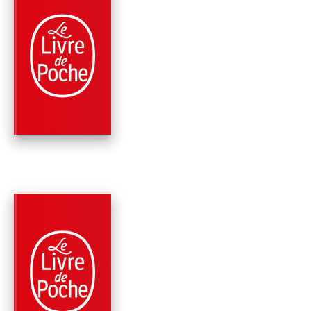
PARUTION : 15/03/2023
128 PAGES
ROMANS
ECRIS-MOI VITE ET
LONGUEMENT
Françoise Sagan
PARUTION : 05/10/2016
704 PAGES
ROMANS
CHRONIQUES 1954-2
Françoise Sagan