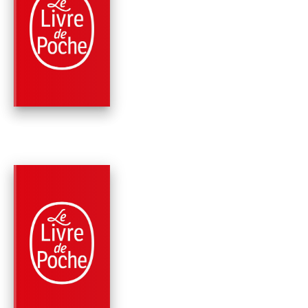
ROMANS
SARAH BERNHARDT,
RIRE INCASSABLE
Françoise Sagan
PARUTION : 20/03/2024
192 PAGES
ROMANS
LE MIROIR ÉGARÉ
Françoise Sagan