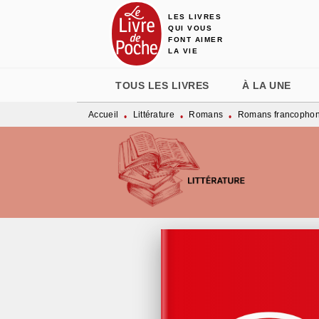
LES LIVRES
MENU
RECHERCHE
CONTENU
QUI VOUS
FONT AIMER
LA VIE
TOUS LES LIVRES
À LA UNE
Accueil
Littérature
Romans
Romans francopho
•
•
•