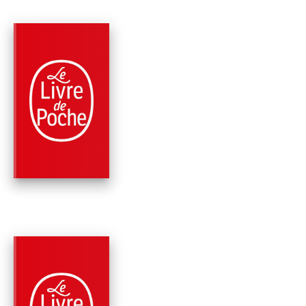
PARUTION : 15/04/2015
264 PAGES
ROMANS
JE NE RENIE RIEN
Françoise Sagan
PARUTION : 09/05/2012
552 PAGES
ROMANS