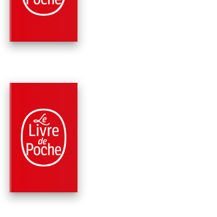
LONGUEMENT
Françoise Sagan
PARUTION : 05/10/2016
704 PAGES
ROMANS
CHRONIQUES 1954-2
Françoise Sagan