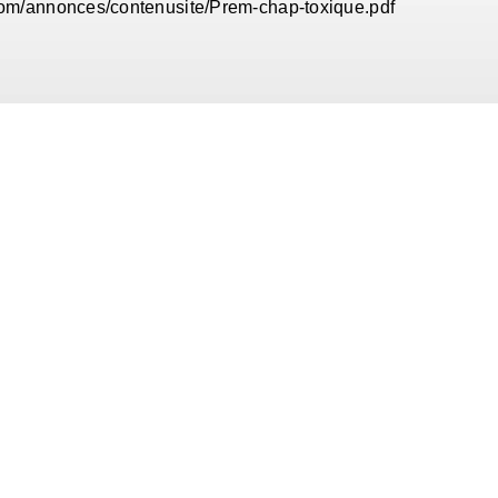
com/annonces/contenusite/Prem-chap-toxique.pdf
 LE