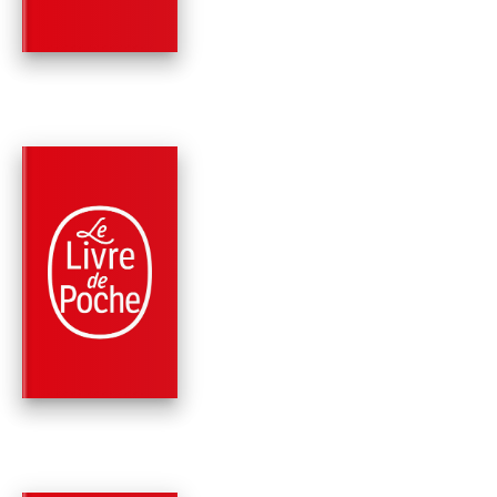
Françoise Sagan
PARUTION : 20/03/2024
192 PAGES
ROMANS
LE MIROIR ÉGARÉ
Françoise Sagan