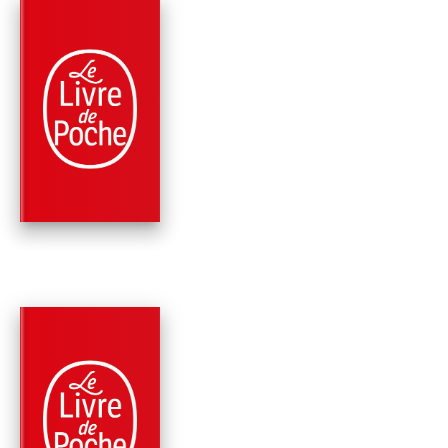
PARUTION : 20/03/2024
208 PAGES
ROMANS
DERRIÈRE L'ÉPAUL
Françoise Sagan
PARUTION : 15/03/2023
128 PAGES
ROMANS
ECRIS-MOI VITE ET