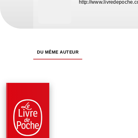
http://www.livredepoche.
DU MÊME AUTEUR
PARUTION : 21/08/2024
256 PAGES
ROMANS
SARAH BERNHARDT,
RIRE INCASSABLE