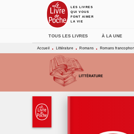
LES LIVRES
MENU
RECHERCHE
CONTENU
QUI VOUS
FONT AIMER
LA VIE
TOUS LES LIVRES
À LA UNE
Accueil
Littérature
Romans
Romans francopho
•
•
•