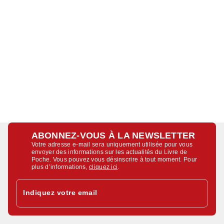
ABONNEZ-VOUS À LA NEWSLETTER
Votre adresse e-mail sera uniquement utilisée pour vous
envoyer des informations sur les actualités du Livre de
Poche. Vous pouvez vous désinscrire à tout moment. Pour
plus d’informations,
cliquez ici
.
Indiquez votre email