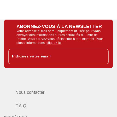
ABONNEZ-VOUS À LA NEWSLETTER
Votre adresse e-mail sera uniquement utilisée pour vous
envoyer des informations sur les actualités du Livre de
Poche. Vous pouvez vous désinscrire à tout moment. Pour
plus d’informations,
cliquez ici
.
Indiquez votre email
Nous contacter
F.A.Q.
NOS RÉSEAUX