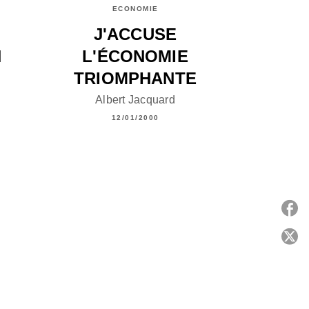
ECONOMIE
J'ACCUSE
N
L'ÉCONOMIE
TRIOMPHANTE
Albert Jacquard
12/01/2000
P
C