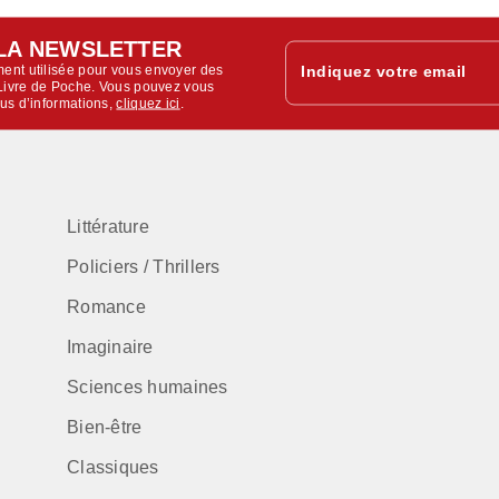
LA NEWSLETTER
ent utilisée pour vous envoyer des
Indiquez votre email
u Livre de Poche. Vous pouvez vous
lus d’informations,
cliquez ici
.
Littérature
Policiers / Thrillers
Romance
Imaginaire
Sciences humaines
Bien-être
Classiques