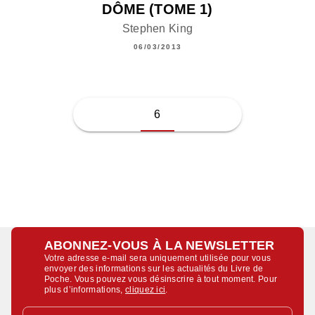
DÔME (TOME 1)
Stephen King
06/03/2013
6
ABONNEZ-VOUS À LA NEWSLETTER
Votre adresse e-mail sera uniquement utilisée pour vous
envoyer des informations sur les actualités du Livre de
Poche. Vous pouvez vous désinscrire à tout moment. Pour
plus d’informations,
cliquez ici
.