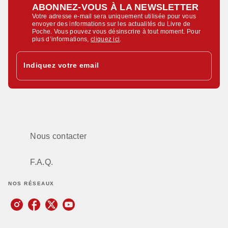
ABONNEZ-VOUS À LA NEWSLETTER
Votre adresse e-mail sera uniquement utilisée pour vous
envoyer des informations sur les actualités du Livre de
Poche. Vous pouvez vous désinscrire à tout moment. Pour
plus d’informations,
cliquez ici
.
Indiquez votre email
Nous contacter
F.A.Q.
NOS RÉSEAUX