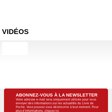
VIDÉOS
ABONNEZ-VOUS À LA NEWSLETTER
Votre adresse e-mail sera uniquement utilisée pour vous
envoyer des informations sur les actualités du Livre de
Poche. Vous pouvez vous désinscrire à tout moment. Pour
plus d’informations,
cliquez ici
.