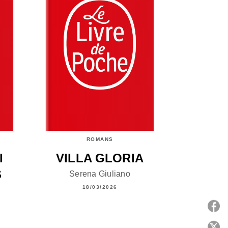
ROMANS
I
VILLA GLORIA
S
Serena Giuliano
18/03/2026
P