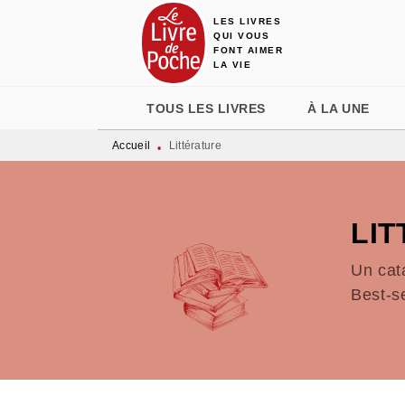
LES LIVRES
MENU
RECHERCHE
CONTENU
QUI VOUS
FONT AIMER
LA VIE
TOUS LES LIVRES
À LA UNE
Accueil
Littérature
•
LI
Un cat
Best-s