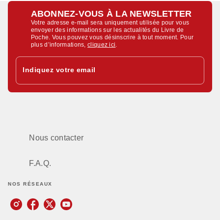
ABONNEZ-VOUS À LA NEWSLETTER
Votre adresse e-mail sera uniquement utilisée pour vous
envoyer des informations sur les actualités du Livre de
Poche. Vous pouvez vous désinscrire à tout moment. Pour
plus d’informations,
cliquez ici
.
Indiquez votre email
Nous contacter
F.A.Q.
NOS RÉSEAUX