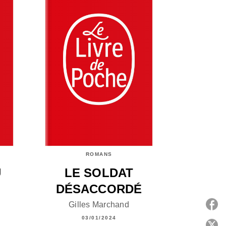
ROMANS
U
LE SOLDAT
DÉSACCORDÉ
Gilles Marchand
03/01/2024
P