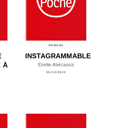
ROMANS
E
INSTAGRAMMABLE
 À
Eliette Abécassis
06/12/2023