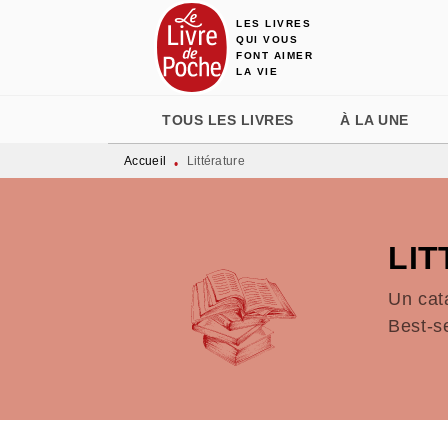
LES LIVRES
MENU
RECHERCHE
CONTENU
QUI VOUS
FONT AIMER
LA VIE
TOUS LES LIVRES
À LA UNE
Accueil
Littérature
•
LI
Un cat
Best-s