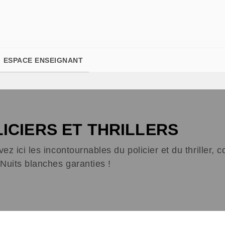
PIED DE PAGE
ESPACE ENSEIGNANT
ICIERS ET THRILLERS
ez ici les incontournables du policier et du thriller,
Nuits blanches garanties !