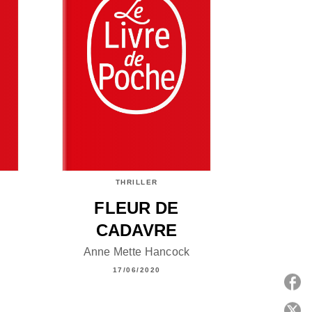
THRILLER
FLEUR DE
CADAVRE
Anne Mette Hancock
17/06/2020
P