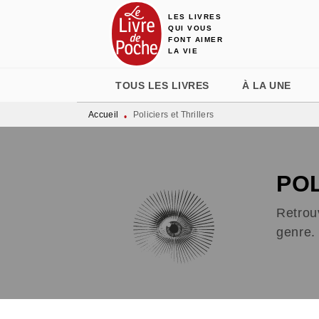
LES LIVRES
MENU
RECHERCHE
CONTENU
QUI VOUS
FONT AIMER
LA VIE
TOUS LES LIVRES
À LA UNE
Accueil
Policiers et Thrillers
•
POL
Retrouv
genre. 