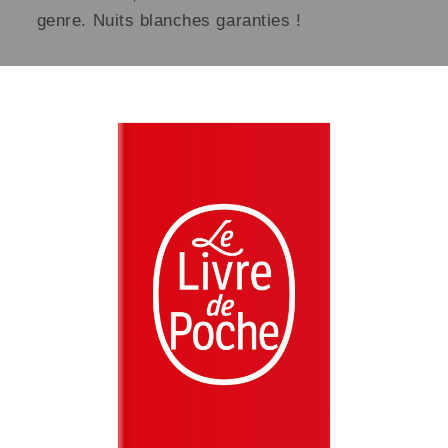
genre. Nuits blanches garanties !