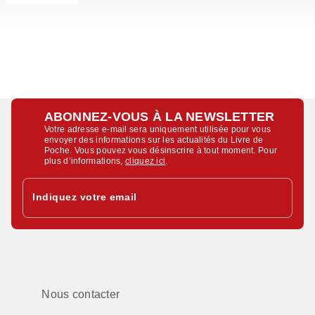
ABONNEZ-VOUS À LA NEWSLETTER
Votre adresse e-mail sera uniquement utilisée pour vous
envoyer des informations sur les actualités du Livre de
Poche. Vous pouvez vous désinscrire à tout moment. Pour
plus d’informations,
cliquez ici
.
Indiquez votre email
Nous contacter