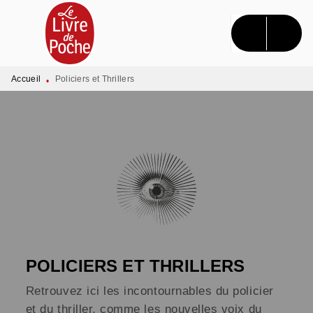
MENU
RECHERCHE
CONTENU
PIED DE PAGE
Accueil
Policiers et Thrillers
•
POLICIERS ET THRILLERS
Retrouvez ici les incontournables du policier
et du thriller, comme les nouvelles voix du