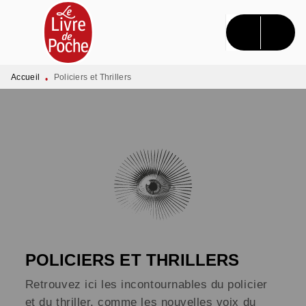
MENU
RECHERCHE
CONTENU
PIED DE PAGE
Accueil
Policiers et Thrillers
•
POLICIERS ET THRILLERS
Retrouvez ici les incontournables du policier
et du thriller, comme les nouvelles voix du