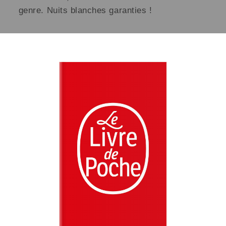
genre. Nuits blanches garanties !