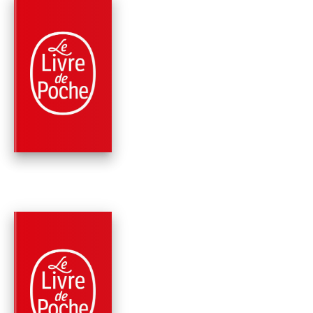
PARUTION : 01/06/2022
672 PAGES
ROMANS
LA FILLE DU
PRÉSIDENT
Bill Clinton
James Patterson
PARUTION : 09/03/2022
448 PAGES
ROMANS
INCONTRÔLABLE