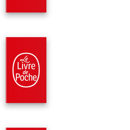
James Patterson
PARUTION : 09/11/2022
456 PAGES
THRILLER
JUSTICE POUR CRO
James Patterson