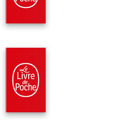
James Patterson
David Ellis
PARUTION : 10/11/2021
336 PAGES
THRILLER
17E SUSPECT
Maxine Paetro
James Patterson