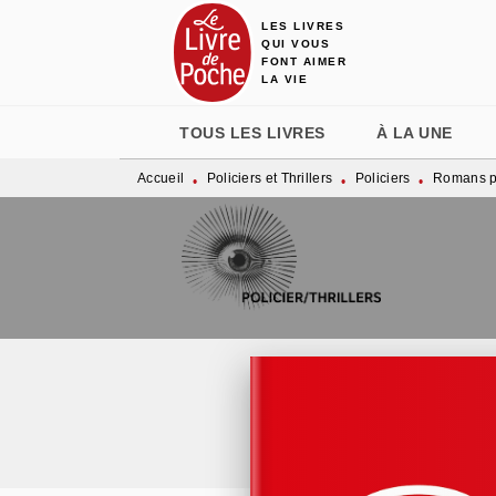
LES LIVRES
MENU
RECHERCHE
CONTENU
QUI VOUS
FONT AIMER
LA VIE
TOUS LES LIVRES
À LA UNE
Accueil
Policiers et Thrillers
Policiers
Romans po
•
•
•