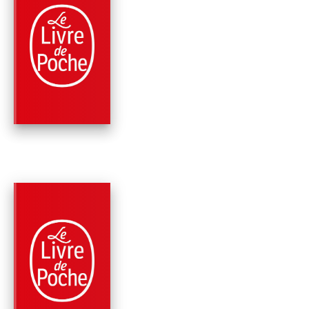
PARUTION : 06/12/2023
384 PAGES
ROMANS
LE 18E RAPT
James Patterson
Maxine Paetro
PARUTION : 07/06/2023
416 PAGES
ROMANS
ALEX CROSS VA TR
LOIN