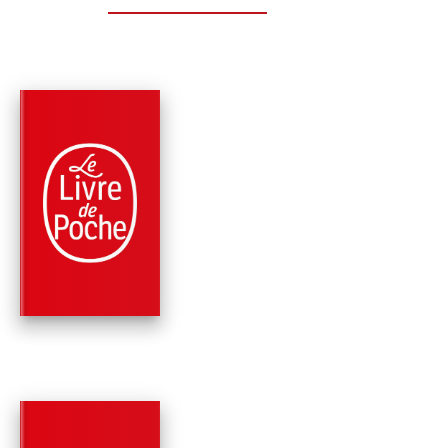
PARUTION : 12/06/2024
408 PAGES
ROMANS
ALEX CROSS, SEUL
CONTRE TOUS
James Patterson