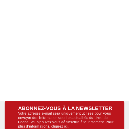
ABONNEZ-VOUS À LA NEWSLETTER
Votre adresse e-mail sera uniquement utilisée pour vous
envoyer des informations sur les actualités du Livre de
Poche. Vous pouvez vous désinscrire à tout moment. Pour
plus d’informations,
cliquez ici
.