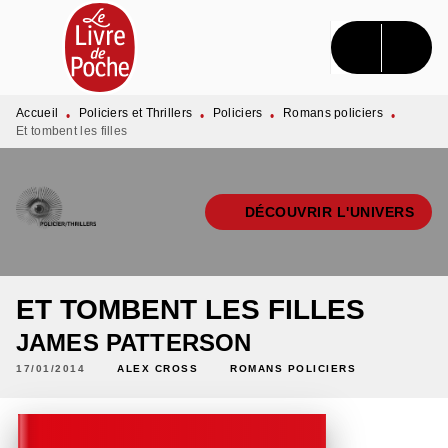
MENU
RECHERCHE
CONTENU
PIED DE PAGE
Accueil
Policiers et Thrillers
Policiers
Romans policiers
•
•
•
•
Et tombent les filles
DÉCOUVRIR L'UNIVERS
ET TOMBENT LES FILLES
JAMES PATTERSON
17/01/2014
ALEX CROSS
ROMANS POLICIERS