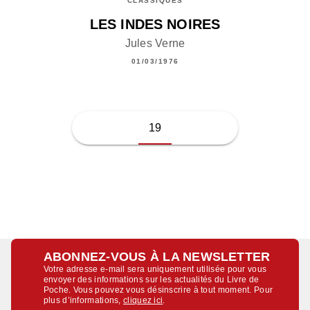
CLASSIQUES
LES INDES NOIRES
Jules Verne
01/03/1976
19
ABONNEZ-VOUS À LA NEWSLETTER
Votre adresse e-mail sera uniquement utilisée pour vous
envoyer des informations sur les actualités du Livre de
Poche. Vous pouvez vous désinscrire à tout moment. Pour
plus d’informations,
cliquez ici
.