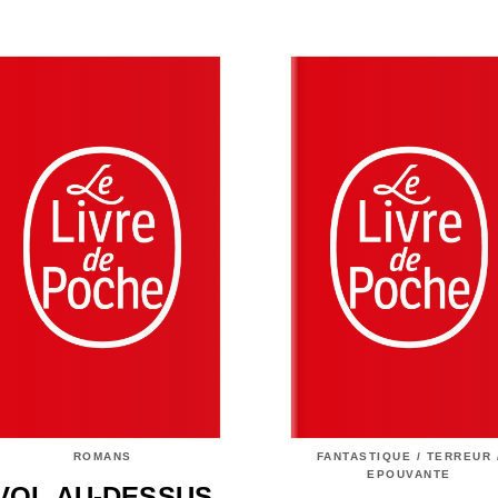
ROMANS
FANTASTIQUE / TERREUR 
EPOUVANTE
VOL AU-DESSUS