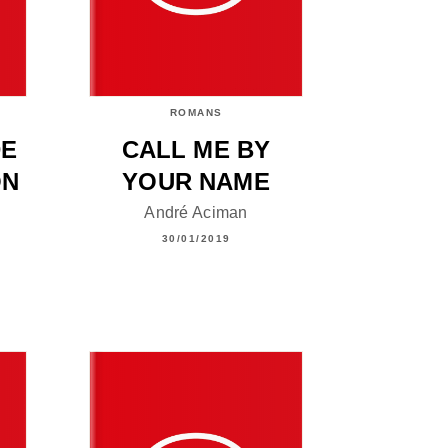
ROMANS
DE
CALL ME BY
ON
YOUR NAME
André Aciman
30/01/2019