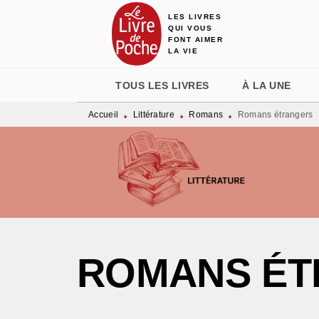
LES LIVRES
MENU
RECHERCHE
CONTENU
QUI VOUS
FONT AIMER
LA VIE
TOUS LES LIVRES
À LA UNE
Accueil
Littérature
Romans
Romans étrangers
•
•
•
ROMANS ÉT