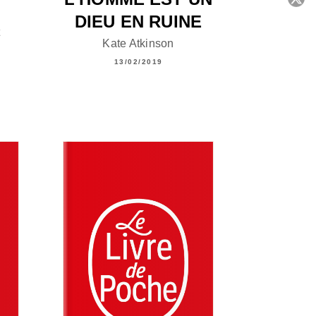
DIEU EN RUINE
C
t
Kate Atkinson
13/02/2019