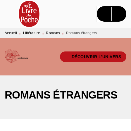
MENU
RECHERCHE
CONTENU
PIED DE PAGE
Accueil
Littérature
Romans
Romans étrangers
•
•
•
DÉCOUVRIR L'UNIVERS
ROMANS ÉTRANGERS