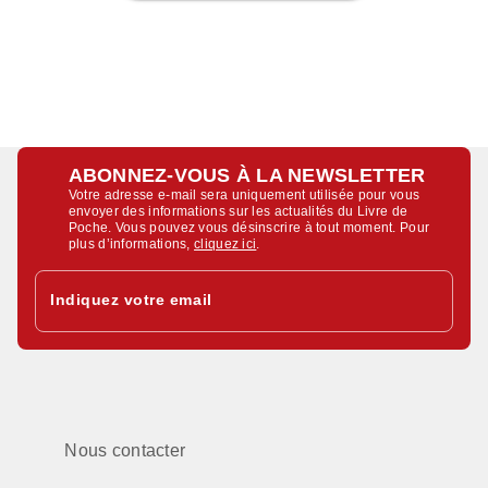
ABONNEZ-VOUS À LA NEWSLETTER
Votre adresse e-mail sera uniquement utilisée pour vous
envoyer des informations sur les actualités du Livre de
Poche. Vous pouvez vous désinscrire à tout moment. Pour
plus d’informations,
cliquez ici
.
Indiquez votre email
Nous contacter