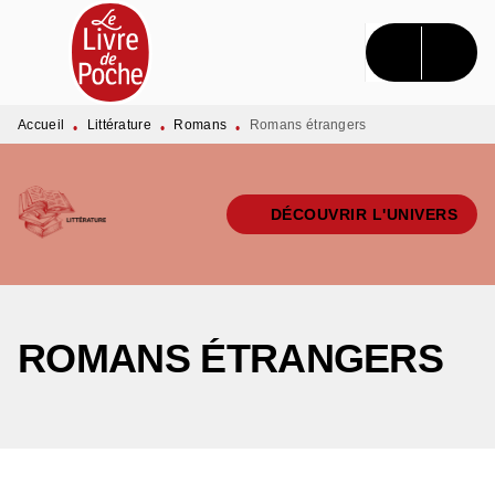
MENU
RECHERCHE
CONTENU
PIED DE PAGE
Accueil
Littérature
Romans
Romans étrangers
•
•
•
DÉCOUVRIR L'UNIVERS
ROMANS ÉTRANGERS