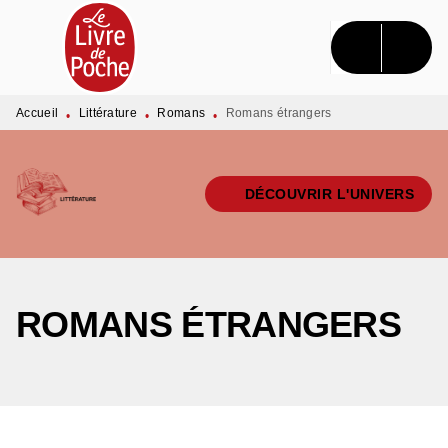
MENU
RECHERCHE
CONTENU
PIED DE PAGE
Accueil
Littérature
Romans
Romans étrangers
•
•
•
DÉCOUVRIR L'UNIVERS
ROMANS ÉTRANGERS