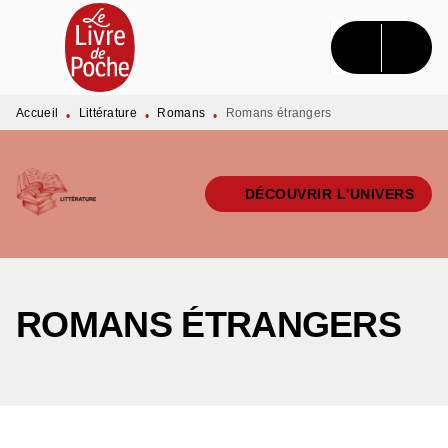
MENU
RECHERCHE
CONTENU
PIED DE PAGE
Accueil
Littérature
Romans
Romans étrangers
•
•
•
DÉCOUVRIR L'UNIVERS
ROMANS ÉTRANGERS