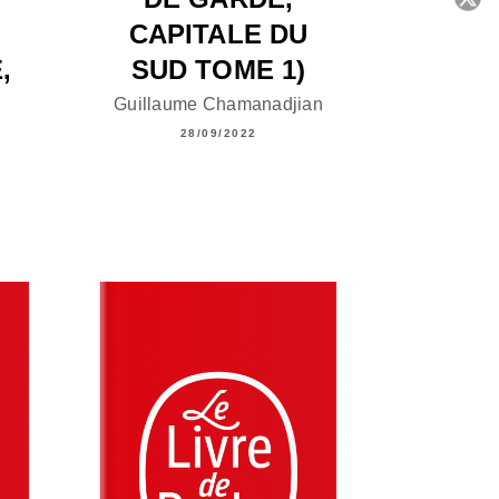
CAPITALE DU
C
,
SUD TOME 1)
Guillaume Chamanadjian
28/09/2022