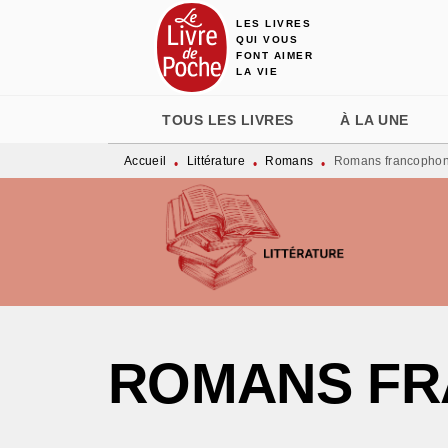
LES LIVRES
MENU
RECHERCHE
CONTENU
QUI VOUS
FONT AIMER
LA VIE
TOUS LES LIVRES
À LA UNE
Accueil
Littérature
Romans
Romans francopho
•
•
•
ROMANS F