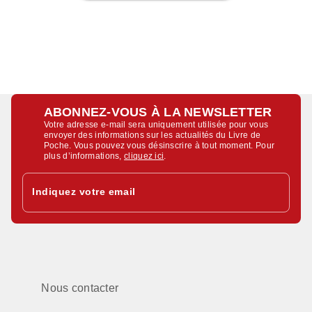
ABONNEZ-VOUS À LA NEWSLETTER
Votre adresse e-mail sera uniquement utilisée pour vous
envoyer des informations sur les actualités du Livre de
Poche. Vous pouvez vous désinscrire à tout moment. Pour
plus d’informations,
cliquez ici
.
Indiquez votre email
Nous contacter